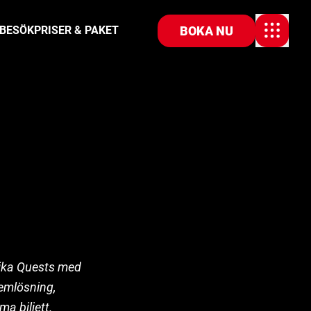
BOKA NU
 BESÖK
PRISER & PAKET
nika Quests med
lemlösning,
ma biljett.