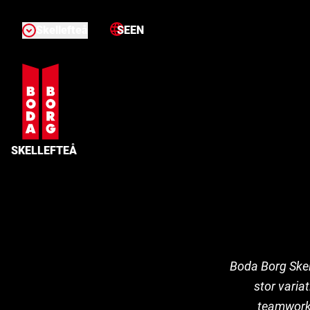
Skellefteå
SE
EN
SKELLEFTEÅ
Boda Borg Skel
stor varia
teamwork o