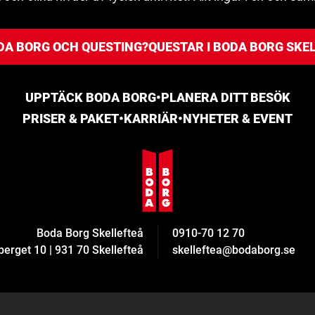
DA BORG OCH QUESTING?
QUESTAR I BODA BORG SKE
UPPTÄCK BODA BORG
•
PLANERA DITT BESÖK
PRISER & PAKET
•
KARRIÄR
•
NYHETER & EVENT
Boda Borg Skellefteå
0910-70 12 70
berget 10
|
931 70 Skellefteå
skelleftea@bodaborg.se