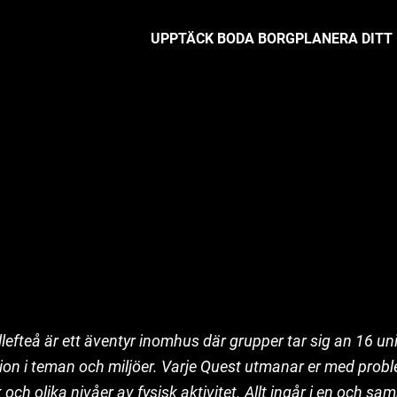
UPPTÄCK BODA BORG
PLANERA DITT
lefteå är ett äventyr inomhus där grupper tar sig an 16 u
tion i teman och miljöer. Varje Quest utmanar er med prob
ch olika nivåer av fysisk aktivitet. Allt ingår i en och sam