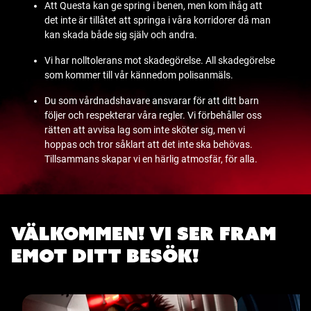
Att Questa kan ge spring i benen, men kom ihåg att
det inte är tillåtet att springa i våra korridorer då man
kan skada både sig själv och andra.
Vi har nolltolerans mot skadegörelse. All skadegörelse
som kommer till vår kännedom polisanmäls.
Du som vårdnadshavare ansvarar för att ditt barn
följer och respekterar våra regler. Vi förbehåller oss
rätten att avvisa lag som inte sköter sig, men vi
hoppas och tror såklart att det inte ska behövas.
Tillsammans skapar vi en härlig atmosfär, för alla.
Välkommen! Vi ser fram
emot ditt besök!