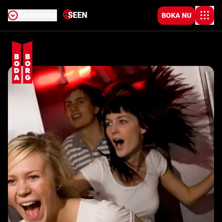
Karlskrona
SE
EN
BOKA NU