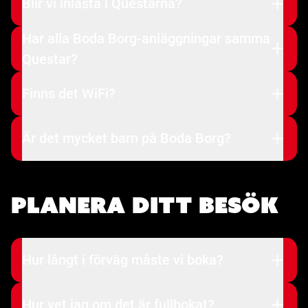
Blir vi inlåsta i Questarna?
Har alla Boda Borg-anläggningar samma
Questar?
Finns det WiFi?
Är det mycket barn på Boda Borg?
Planera ditt besök
Hur långt i förväg måste vi boka?
Hur vet jag om det är fullbokat?