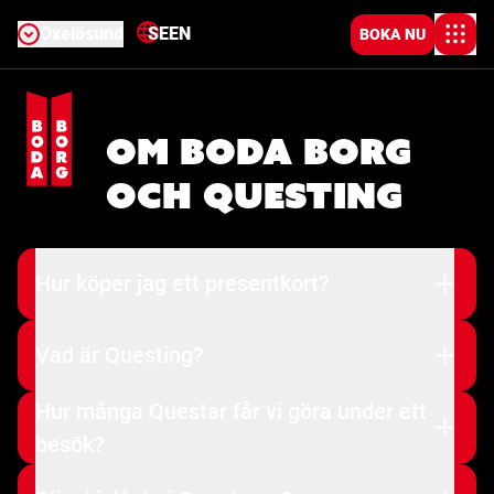
Oxelösund
SE
EN
BOKA NU
Om Boda Borg
och Questing
Hur köper jag ett presentkort?
Vad är Questing?
Hur många Questar får vi göra under ett
besök?