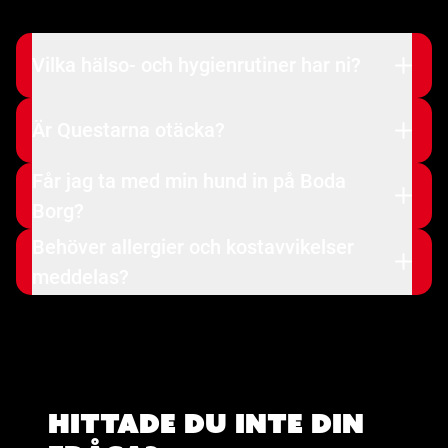
Vilka hälso- och hygienrutiner har ni?
Är Questarna otäcka?
Får jag ta med min hund in på Boda
Borg?
Behöver allergier och kostavvikelser
meddelas?
Hittade du inte din