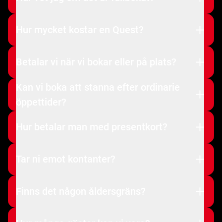
Hur mycket kostar en Quest?
Betalar vi när vi bokar eller på plats?
Kan vi boka att stanna efter ordinarie
öppettider?
Hur betalar man med presentkort?
Tar ni emot kontanter?
Finns det någon åldersgräns?