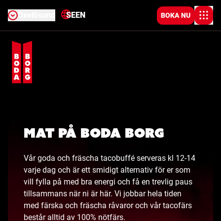
Oxelösund
SE
EN
BOKA NU
Mat på Boda Borg
Vår goda och fräscha tacobuffé serveras kl 12-14
varje dag och är ett smidigt alternativ för er som
vill fylla på med bra energi och få en trevlig paus
tillsammans när ni är här. Vi jobbar hela tiden
med färska och fräscha råvaror och vår tacofärs
består alltid av 100% nötfärs.