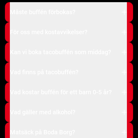
Måste buffén förbokas?
För oss med kostavvikelser?
Kan vi boka tacobuffén som middag?
Vad finns på tacobuffén?
Vad kostar buffén för ett barn 0-5 år?
Vad gäller med alkohol?
Matsäck på Boda Borg?