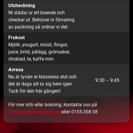
Utcheckning
Ni städar ur ert boende och
checkar ut. Behöver ni förvaring
av packning så ordnar vi det.
Frukost
Mjölk, yougurt, müsli, flingor,
juice, bröd, pålägg, grönsaker,
choklad, te, kaffe mm.
Avresa
Nu är tyvärr er klassresa slut och
9:30 – 9:45
det är dags att ta sig hem igen.
Tack för den här gången!
För mer info eller bokning, kontakta oss på
oxelosund@bodaborg.se
eller 0155-308 08