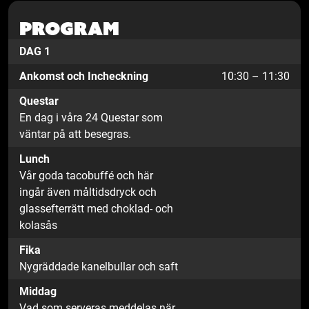
Program
DAG 1
Ankomst och Incheckning
10:30 – 11:30
Questar
En dag i våra 24 Questar som
väntar på att besegras.
Lunch
Vår goda tacobuffé och här
ingår även måltidsdryck och
glassefterrätt med choklad- och
kolasås
Fika
Nygräddade kanelbullar och saft
Middag
Vad som serveras meddelas när