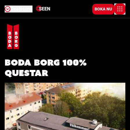
Oxelösund
SE
EN
BOKA NU
Boda Borg 100%
Questar