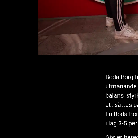
Boda Borg h
utmanande Qu
balans, sty
att sättas p
En Boda Borg
i lag 3-5 per
Gör er bere