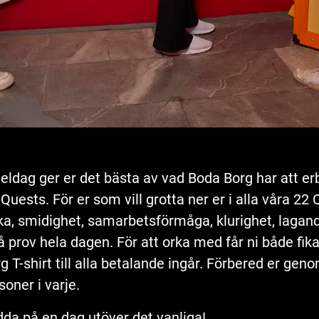
eldag ger er det bästa av vad Boda Borg har att er
ests. För er som vill grotta ner er i alla våra 22 
rka, smidighet, samarbetsförmåga, klurighet, lag
å prov hela dagen. För att orka med får ni både fik
 T-shirt till alla betalande ingår. Förbered er geno
soner i varje.
dda på en dag utöver det vanliga!