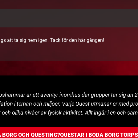
dags att ta sig hem igen. Tack för den här gången!
shammar är ett äventyr inomhus där grupper tar sig an 
iation i teman och miljöer. Varje Quest utmanar er med pr
ch olika nivåer av fysisk aktivitet. Allt ingår i en och sam
A BORG OCH QUESTING?
QUESTAR I BODA BORG TOR