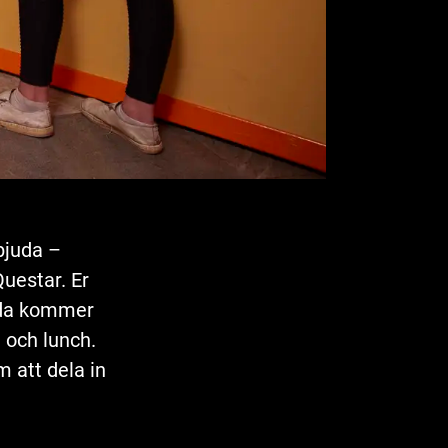
bjuda –
Questar. Er
anda kommer
a och lunch.
m att dela in