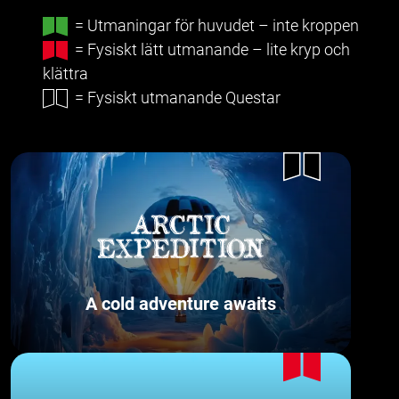
= Utmaningar för huvudet – inte kroppen
= Fysiskt lätt utmanande – lite kryp och
klättra
= Fysiskt utmanande Questar
A cold adventure awaits