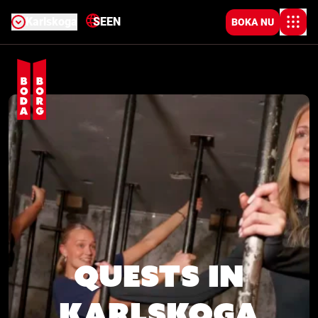
Karlskoga
SE
EN
BOKA NU
Quests in
Karlskoga