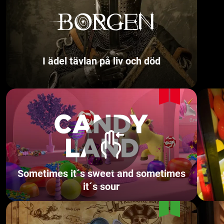
I ädel tävlan på liv och död
Sometimes it´s sweet and sometimes
it´s sour