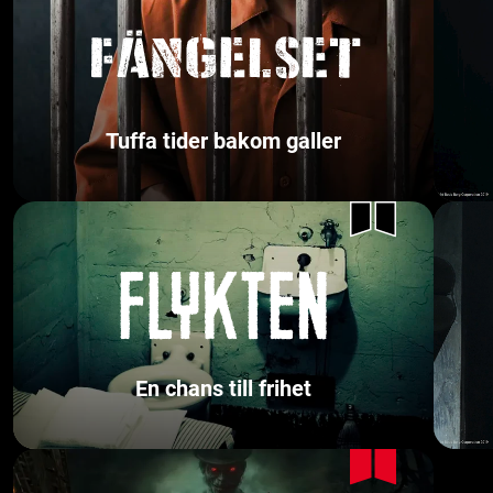
Tuffa tider bakom galler
En chans till frihet