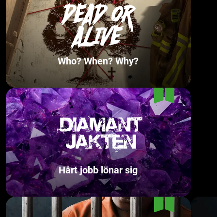
Who? When? Why?
Hårt jobb lönar sig