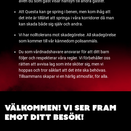
även du som gäst visar hänsyn till andra gäster.
Att Questa kan ge spring i benen, men kom ihåg att
det inte är tillåtet att springa i våra korridorer då man
kan skada både sig själv och andra.
Vi har nolltolerans mot skadegörelse. All skadegörelse
som kommer till vår kännedom polisanmäls.
Du som vårdnadshavare ansvarar för att ditt barn
följer och respekterar våra regler. Vi förbehåller oss
rätten att avvisa lag som inte sköter sig, men vi
hoppas och tror såklart att det inte ska behövas.
Tillsammans skapar vi en härlig atmosfär, för alla.
Välkommen! Vi ser fram
emot ditt besök!