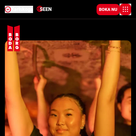
Karlskoga
SE
EN
BOKA NU