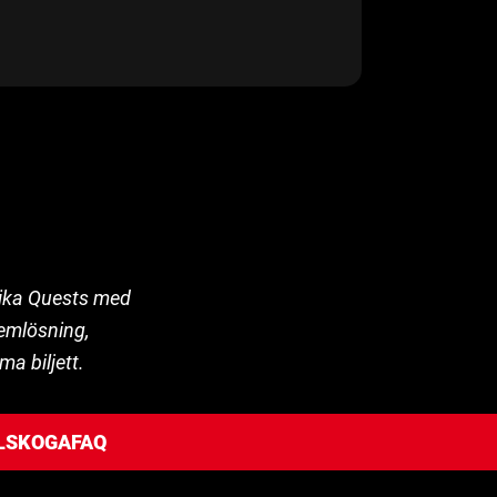
nika Quests med
lemlösning,
ma biljett.
RLSKOGA
FAQ