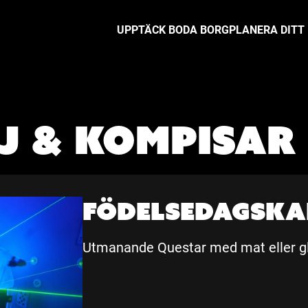
UPPTÄCK BODA BORG
PLANERA DITT
j & Kompisar
Födelsedagska
Utmanande Questar med mat eller gl