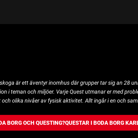
skoga är ett äventyr inomhus där grupper tar sig an 28 u
tion i teman och miljöer. Varje Quest utmanar er med prob
ch olika nivåer av fysisk aktivitet. Allt ingår i en och sam
DA BORG OCH QUESTING?
QUESTAR I BODA BORG KA