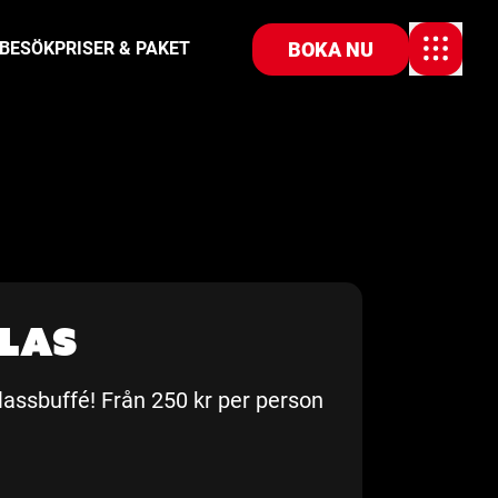
BOKA NU
 BESÖK
PRISER & PAKET
las
assbuffé! Från 250 kr per person