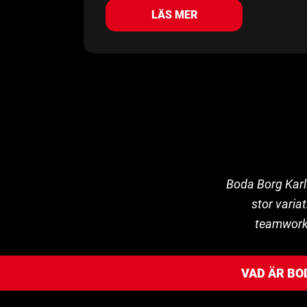
LÄS MER
Boda Borg Karl
stor varia
teamwork o
VAD ÄR BO