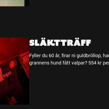
Släktträff
Fyller du 60 år, firar ni guldbröllop, 
grannens hund fått valpar? 554 kr pe