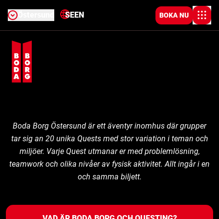
Östersund
SE
EN
BOKA NU
Boda Borg Östersund är ett äventyr inomhus där grupper
tar sig an 20 unika Quests med stor variation i teman och
miljöer. Varje Quest utmanar er med problemlösning,
teamwork och olika nivåer av fysisk aktivitet. Allt ingår i en
och samma biljett.
VAD ÄR BODA BORG OCH QUESTING?