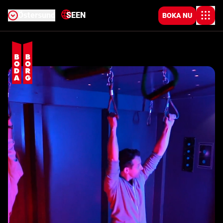
Östersund
SE
EN
BOKA NU