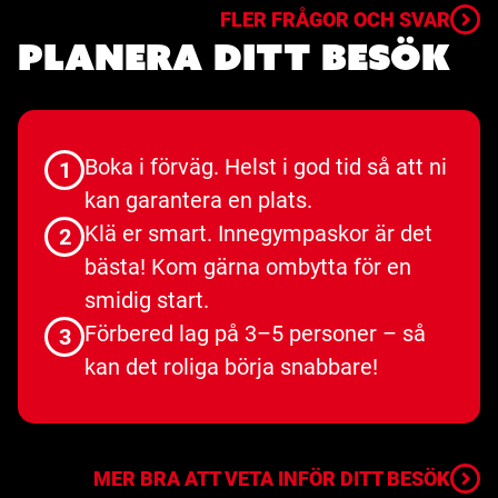
FLER FRÅGOR OCH SVAR
Planera ditt besök
Boka i förväg. Helst i god tid så att ni
1
kan garantera en plats.
Klä er smart. Innegympaskor är det
2
bästa! Kom gärna ombytta för en
smidig start.
Förbered lag på 3–5 personer – så
3
kan det roliga börja snabbare!
MER BRA ATT VETA INFÖR DITT BESÖK