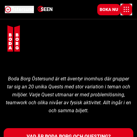
Östersund
SE
EN
BOKA NU
Boda Borg Östersund är ett äventyr inomhus där grupper
tar sig an 20 unika Quests med stor variation i teman och
miljöer. Varje Quest utmanar er med problemlösning,
teamwork och olika nivåer av fysisk aktivitet. Allt ingår i en
och samma biljett.
VAD ÄR BODA BORG OCH QUESTING?