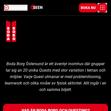
Östersund
SE
EN
BOKA NU
Boda Borg Östersund är ett äventyr inomhus där grupper
tar sig an 20 unika Quests med stor variation i teman och
miljöer. Varje Quest utmanar er med problemlösning,
teamwork och olika nivåer av fysisk aktivitet. Allt ingår i en
och samma biljett.
VAD ÄR BODA BORG OCH QUESTING?